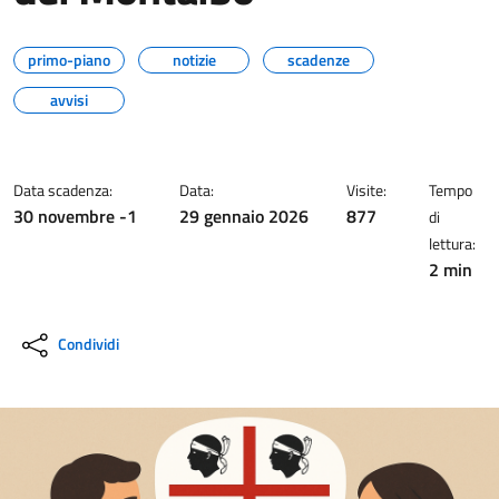
primo-piano
notizie
scadenze
avvisi
Data scadenza:
Data:
Visite:
Tempo
30 novembre -1
29 gennaio 2026
877
di
lettura:
2 min
Condividi