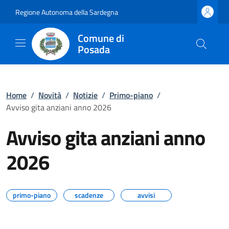
Regione Autonoma della Sardegna
Comune di
Posada
Home
/
Novità
/
Notizie
/
Primo-piano
/
Avviso gita anziani anno 2026
Avviso gita anziani anno
2026
primo-piano
scadenze
avvisi