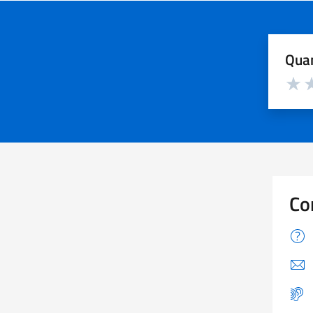
Quan
Valuta d
Valuta
Va
Co