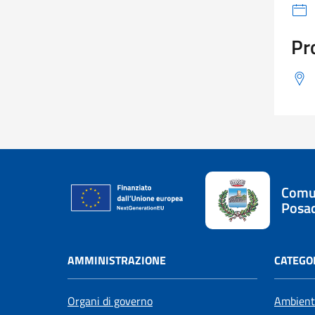
Pr
Comu
Posa
AMMINISTRAZIONE
CATEGOR
Organi di governo
Ambient