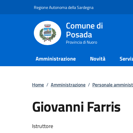
Regione Autonoma della Sardegna
Comune di
Posada
Provincia di Nuoro
Amministrazione
Novità
Servi
Home
/
Amministrazione
/
Personale amminist
Giovanni Farris
Istruttore