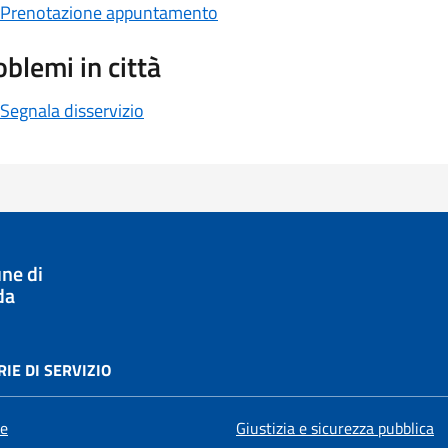
Prenotazione appuntamento
oblemi in città
Segnala disservizio
ne di
da
IE DI SERVIZIO
e
Giustizia e sicurezza pubblica