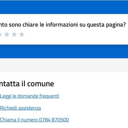
to sono chiare le informazioni su questa pagina?
a 1 a 5 stelle la pagina
 1 stelle su 5
luta 2 stelle su 5
Valuta 3 stelle su 5
Valuta 4 stelle su 5
Valuta 5 stelle su 5
ntatta il comune
Leggi le domande frequenti
Richiedi assistenza
Chiama il numero 0784 870500