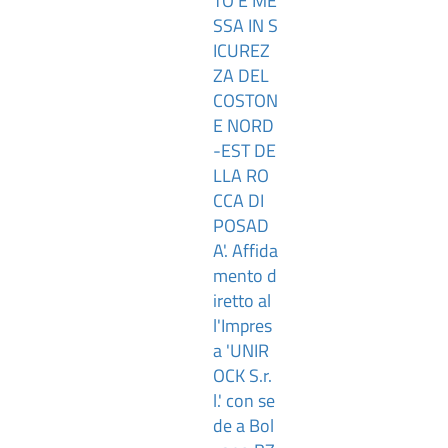
TO E ME
SSA IN S
ICUREZ
ZA DEL
COSTON
E NORD
-EST DE
LLA RO
CCA DI
POSAD
A'. Affida
mento d
iretto al
l'Impres
a 'UNIR
OCK S.r.
l.' con se
de a Bol