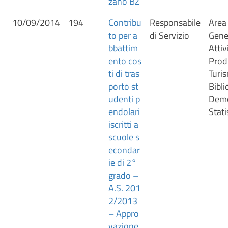
zano BZ
10/09/2014
194
Contribu
Responsabile
Area 
to per a
di Servizio
Gener
bbattim
Attiv
ento cos
Prod
ti di tras
Turis
porto st
Bibli
udenti p
Demo
endolari
Stati
iscritti a
scuole s
econdar
ie di 2°
grado –
A.S. 201
2/2013
– Appro
vazione