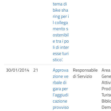
tema di
bike sha
ring per i
l collega
mento s
ostenibil
e tra i po
li di inter
esse turi
stico'.
30/01/2014
21
Approva
Responsabile
Area 
zione ve
di Servizio
Gener
rbale di
Attiv
gara per
Prod
l’aggiudi
Turis
cazione
Bibli
provviso
Demo