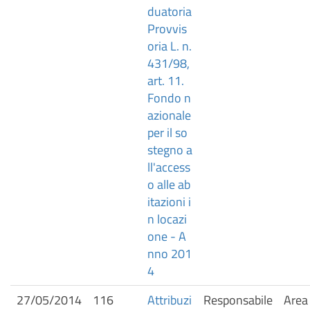
duatoria
Provvis
oria L. n.
431/98,
art. 11.
Fondo n
azionale
per il so
stegno a
ll'access
o alle ab
itazioni i
n locazi
one - A
nno 201
4
27/05/2014
116
Attribuzi
Responsabile
Area 