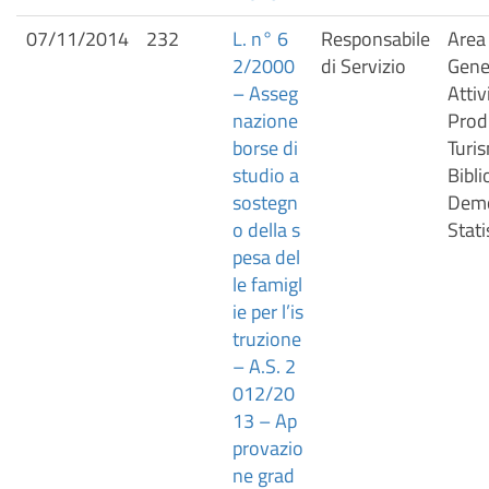
07/11/2014
232
L. n° 6
Responsabile
Area 
2/2000
di Servizio
Gener
– Asseg
Attiv
nazione
Prod
borse di
Turis
studio a
Bibli
sostegn
Demo
o della s
Stati
pesa del
le famigl
ie per l’is
truzione
– A.S. 2
012/20
13 – Ap
provazio
ne grad