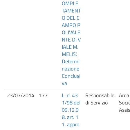
OMPLE
TAMENT
O DEL C
AMPO P
OLIVALE
NTE DI V
IALE M.
MELIS'.
Determi
nazione
Conclusi
va
23/07/2014
177
L. n. 43
Responsabile
Area 
1/98 del
di Servizio
Soci
09.12.9
Assis
8, art. 1
1. appro