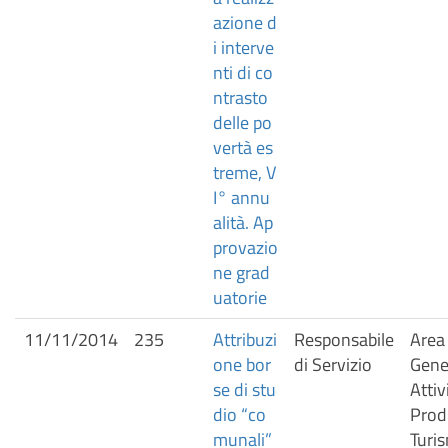
azione d
i interve
nti di co
ntrasto
delle po
vertà es
treme, V
I° annu
alità. Ap
provazio
ne grad
uatorie
11/11/2014
235
Attribuzi
Responsabile
Area 
one bor
di Servizio
Gener
se di stu
Attiv
dio “co
Prod
munali”
Turis