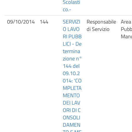
Scolasti
co.-
09/10/2014
144
SERVIZI
Responsabile
Area
O LAVO
di Servizio
Pubbl
RI PUBB
Manu
LICI - De
termina
zione n°
144 del
09.10.2
014: 'CO
MPLETA
MENTO
DEI LAV
ORI DI C
ONSOLI
DAMEN