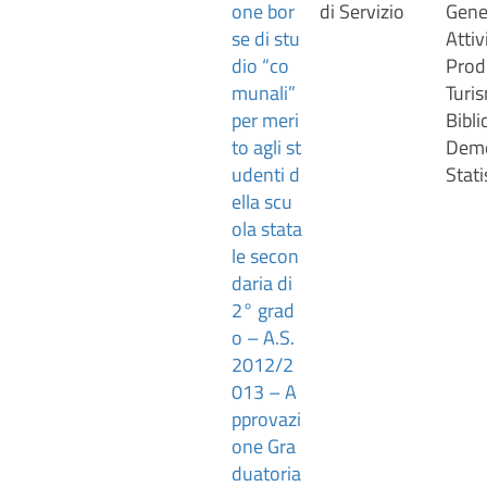
one bor
di Servizio
Gener
se di stu
Attiv
dio “co
Prod
munali”
Turis
per meri
Bibli
to agli st
Demo
udenti d
Stati
ella scu
ola stata
le secon
daria di
2° grad
o – A.S.
2012/2
013 – A
pprovazi
one Gra
duatoria