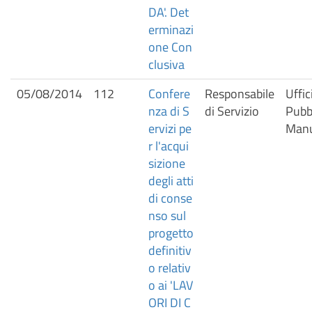
DA'. Det
erminazi
one Con
clusiva
05/08/2014
112
Confere
Responsabile
Uffic
nza di S
di Servizio
Pubbl
ervizi pe
Manu
r l'acqui
sizione
degli atti
di conse
nso sul
progetto
definitiv
o relativ
o ai 'LAV
ORI DI C