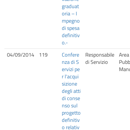
graduat
oria – I
mpegno
di spesa
definitiv
o.-
04/09/2014
119
Confere
Responsabile
Area
nza di S
di Servizio
Pubbl
ervizi pe
Manu
r l'acqui
sizione
degli atti
di conse
nso sul
progetto
definitiv
o relativ