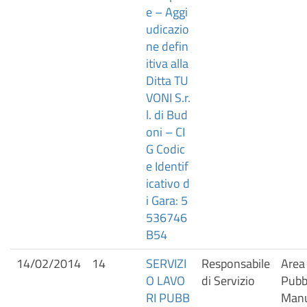
e – Aggi
udicazio
ne defin
itiva alla
Ditta TU
VONI S.r.
l. di Bud
oni – CI
G Codic
e Identif
icativo d
i Gara: 5
536746
B54
14/02/2014
14
SERVIZI
Responsabile
Area
O LAVO
di Servizio
Pubbl
RI PUBB
Manu