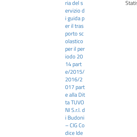
ria del s
Stati
ervizio d
i guida p
er il tras
porto sc
olastico
per il per
iodo 20
14 part
e/2015/
2016/2
017 part
e alla Dit
ta TUVO
NI S.r.l. d
i Budoni
– CIG Co
dice Ide