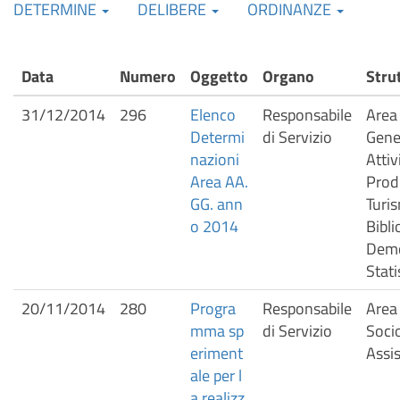
DETERMINE
DELIBERE
ORDINANZE
Data
Numero
Oggetto
Organo
Stru
31/12/2014
296
Elenco
Responsabile
Area 
Determi
di Servizio
Gener
nazioni
Attiv
Area AA.
Prod
GG. ann
Turis
o 2014
Bibli
Demo
Stati
20/11/2014
280
Progra
Responsabile
Area 
mma sp
di Servizio
Soci
eriment
Assis
ale per l
a realizz