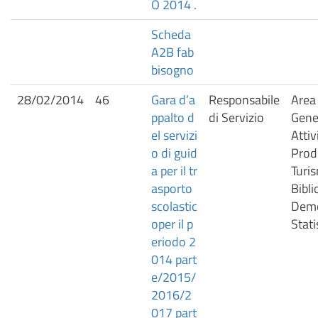
O 2014 .
Scheda
A2B fab
bisogno
28/02/2014
46
Gara d’a
Responsabile
Area 
ppalto d
di Servizio
Gener
el servizi
Attiv
o di guid
Prod
a per il tr
Turis
asporto
Bibli
scolastic
Demo
oper il p
Stati
eriodo 2
014 part
e/2015/
2016/2
017 part