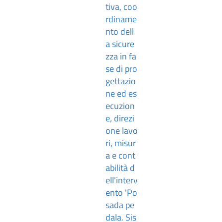
tiva, coo
rdiname
nto dell
a sicure
zza in fa
se di pro
gettazio
ne ed es
ecuzion
e, direzi
one lavo
ri, misur
a e cont
abilità d
ell'interv
ento 'Po
sada pe
dala. Sis