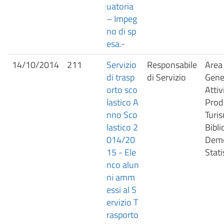
uatoria
– Impeg
no di sp
esa.-
14/10/2014
211
Servizio
Responsabile
Area 
di trasp
di Servizio
Gener
orto sco
Attiv
lastico A
Prod
nno Sco
Turis
lastico 2
Bibli
014/20
Demo
15 - Ele
Stati
nco alun
ni amm
essi al S
ervizio T
rasporto