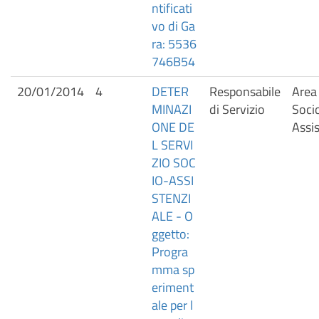
ntificati
vo di Ga
ra: 5536
746B54
20/01/2014
4
DETER
Responsabile
Area 
MINAZI
di Servizio
Soci
ONE DE
Assis
L SERVI
ZIO SOC
IO-ASSI
STENZI
ALE - O
ggetto:
Progra
mma sp
eriment
ale per l