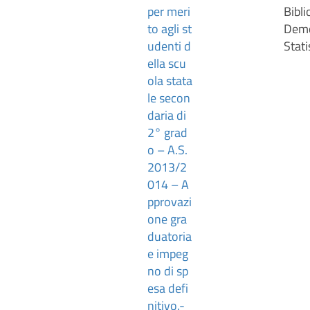
per meri
Bibli
to agli st
Demo
udenti d
Stati
ella scu
ola stata
le secon
daria di
2° grad
o – A.S.
2013/2
014 – A
pprovazi
one gra
duatoria
e impeg
no di sp
esa defi
nitivo.-